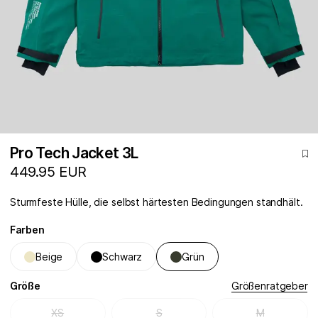
Pro Tech Jacket 3L
449.95 EUR
Sturmfeste Hülle, die selbst härtesten Bedingungen standhält.
Farben
Beige
Schwarz
Grün
Größe
Größenratgeber
XS
S
M