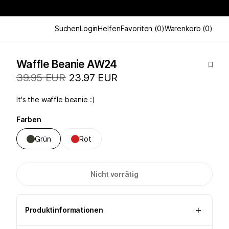
Suchen
Login
Helfen
Favoriten
(
0
)
Warenkorb
(
0
)
Waffle Beanie AW24
39.95 EUR
23.97 EUR
It's the waffle beanie :)
Farben
Grün
Rot
Nicht vorrätig
Produktinformationen