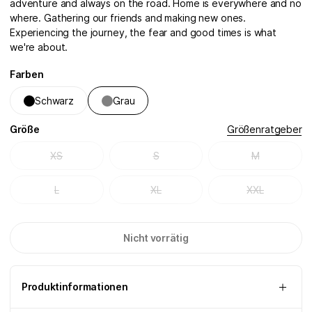
adventure and always on the road. Home is everywhere and no
where. Gathering our friends and making new ones.
Experiencing the journey, the fear and good times is what
we're about.
Farben
Schwarz
Grau
Größe
Größenratgeber
XS
S
M
L
XL
XXL
Nicht vorrätig
Produktinformationen