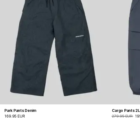
Park Pants Denim
Cargo Pants 2
169.95 EUR
279.95 EUR
19