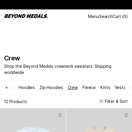
Menu
Search
Cart
(
0
)
Crew
Shop the Beyond Medals crewneck sweaters. Shipping
worldwide
Hoodies
Zip Hoodies
Crew
Fleece
Knits
Vests
←
Filter & Sort
12 Products