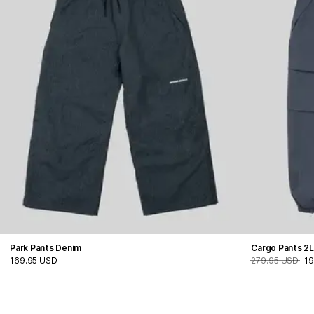
Park Pants Denim
Cargo Pants 2
169.95 USD
279.95 USD
19