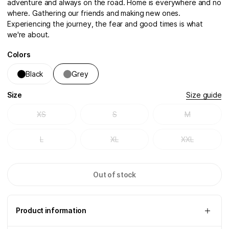
adventure and always on the road. Home is everywhere and no
where. Gathering our friends and making new ones.
Experiencing the journey, the fear and good times is what
we're about.
Colors
Black
Grey
Size
Size guide
XS
S
M
L
XL
XXL
Out of stock
Product information