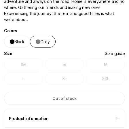
adventure and always on the road. Home is everywhere and no
where. Gathering our friends and making new ones.
Experiencing the journey, the fear and good times is what
we're about.
Colors
Black
Grey
Size
Size guide
XS
S
M
L
XL
XXL
Out of stock
Product information