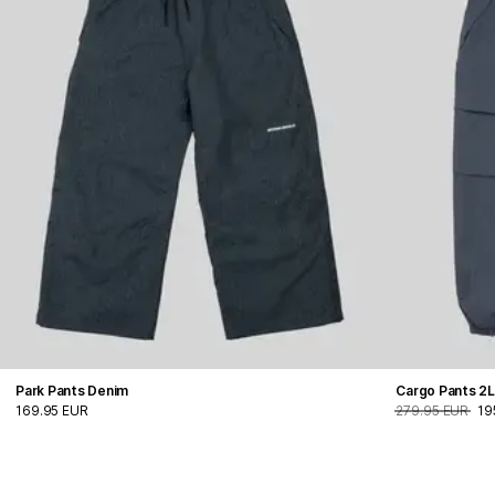
Park Pants Denim
Cargo Pants 2
169.95 EUR
279.95 EUR
19