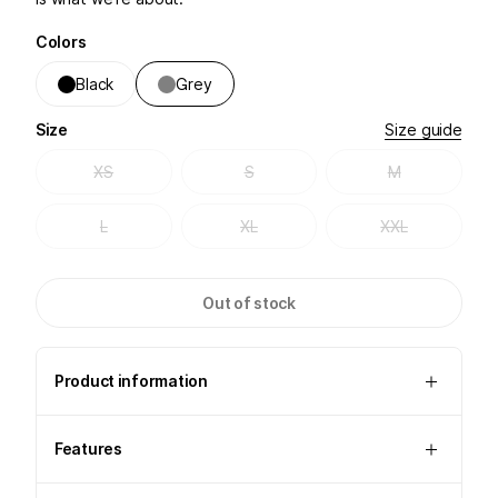
Colors
Black
Grey
Size
Size guide
XS
S
M
L
XL
XXL
Out of stock
Product information
Features