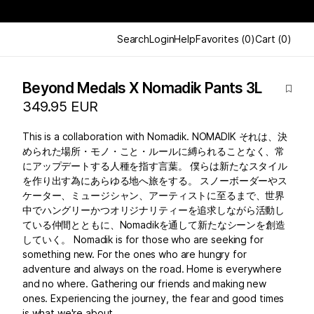
Search
Login
Help
Favorites
(
0
)
Cart
(
0
)
Beyond Medals X Nomadik Pants 3L
349.95 EUR
This is a collaboration with Nomadik. NOMADIK それは、決
められた場所・モノ・こと・ルールに縛られることなく、常
にアップデートする人種を指す言葉。 僕らは新たなスタイル
を作り出す為にあらゆる地へ旅をする。 スノーボーダーやス
ケーター、ミュージシャン、アーティストに至るまで、世界
中でハングリーかつオリジナリティーを追求しながら活動し
ている仲間とともに、Nomadikを通して新たなシーンを創造
していく。 Nomadik is for those who are seeking for
something new. For the ones who are hungry for
adventure and always on the road. Home is everywhere
and no where. Gathering our friends and making new
ones. Experiencing the journey, the fear and good times
is what we're about.