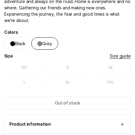
adventure and always on the road. Home is everywhere and no
where. Gathering our friends and making new ones.
Experiencing the journey, the fear and good times is what
we're about.
Colors
Black
Grey
Size
Size guide
XS
S
M
L
XL
XXL
Out of stock
Product information