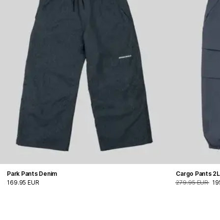
Park Pants Denim
Cargo Pants 2
169.95 EUR
279.95 EUR
19